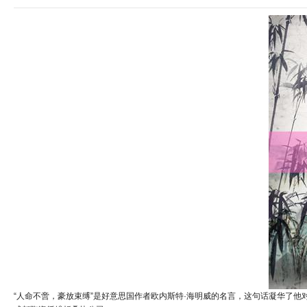
“人命不啻，豪放束缚”是好意思国作者欧内斯特·海明威的名言，这句话凝华了