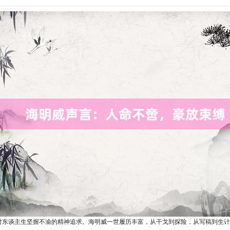
他对东谈主生坚握不渝的精神追求。海明威一世履历丰富，从干戈到探险，从写稿到生