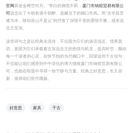
官网
莫使金樽空对月。”李白的倜傥不羁，
厦门市纳煊贸易有限公
司
说念出了今朝有酒今朝醉、选藏当下的糊口作风。而“含辛菇苦
难为水，除却巫山不是云”则抒发了深情不变的爱情不雅，感东说
念主至深。
这些诗句之是以经典永流传，不仅因为它们的谈话浅近、境界真
切，更因为它们承载着古东说念主的热情与机灵，提高时空，颤动
每一个读者的心灵。在快节拍的当代糊口中，回望这些千古佳句，
不仅能让咱们感受到中中语化的博大细致厦门市纳煊贸易有限公
司，也能在喧嚣中寻得一份宁静与力量。经典之好意思，长久弥
新，值得咱们世代颂扬。
好意思
家具
千古