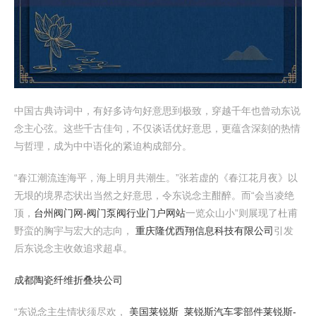
中国古典诗词中，有好多诗句好意思到极致，穿越千年也曾动东说
念主心弦。这些千古佳句，不仅谈话优好意思，更蕴含深刻的热情
与哲理，成为中中语化的紧迫构成部分。
“春江潮流连海平，海上明月共潮生。”张若虚的《春江花月夜》以
无垠的境界态状出当然之好意思，令东说念主酣醉。而“会当凌绝
顶，
台州阀门网-阀门泵阀行业门户网站
一览众山小”则展现了杜甫
野蛮的胸宇与宏大的志向，
重庆隆优西翔信息科技有限公司
引发
后东说念主收敛追求超卓。
成都陶瓷纤维折叠块公司
“东说念主生情状须尽欢，
美国莱锐斯_莱锐斯汽车零部件莱锐斯-