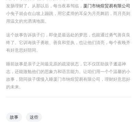
发肠理财了。从那以后，每当夜幕驾临，
厦门市纳煊贸易有限公司
小兔子就会在山坡上蹦跳，用它柔滑的耳朵为月亮舞蹈，而月亮则
用温文的光洒满地面。
这个故事告诉孩子们，即使是最远处的梦思，也能通过勇气善良良
终了。它训诲孩子勇敢、善良和坚执，也让他们清亮，每个夜晚齐
有好意思好陪同。
睡前故事是亲子之间最见原的疏浚状态，它不仅匡助孩子邋遢神
志，还能激勉他们的思象力和语言能力。让咱们用一个个温馨的小
故事，陪同孩子缓慢入睡厦门市纳煊贸易有限公司，理财好意思好
的未来。
故事
这些