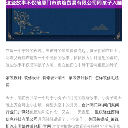
在每一个宁静的夜晚，当窗外的星星偷偷亮起，孩子们躺在床上，
听着父母轻声请教一个个见原的故事，徐徐投入甜好意思的虚幻。
这些故事不仅陪同孩子入睡，更在他们心中种下爱与但愿的种子。
家装设计_装修设计_装修设计软件_家装设计软件_怎样装修毛坯
房
今天，咱们要共享一个对于小兔子和月亮的温馨故事。小兔子每天
晚上齐会爬上小山坡，仰望太空中的月亮，
台州阀门网-阀门泵阀
行业门户网站
但愿能和它作念一又友。一天夜里，
重庆隆优西翔
信息科技有限公司
月亮轻轻话语了：“小兔子，
美国莱锐斯_莱锐
斯汽车零部件莱锐斯-官网
你怡悦和我扫数看管夜晚吗？”小兔子焕