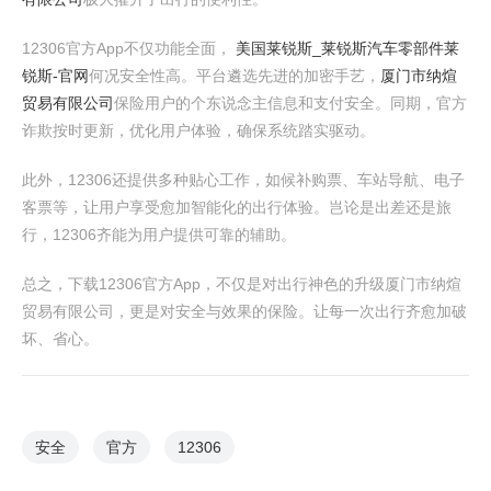
12306官方App不仅功能全面，
美国莱锐斯_莱锐斯汽车零部件莱
锐斯-官网
何况安全性高。平台遴选先进的加密手艺，
厦门市纳煊
贸易有限公司
保险用户的个东说念主信息和支付安全。同期，官方
诈欺按时更新，优化用户体验，确保系统踏实驱动。
此外，12306还提供多种贴心工作，如候补购票、车站导航、电子
客票等，让用户享受愈加智能化的出行体验。岂论是出差还是旅
行，12306齐能为用户提供可靠的辅助。
总之，下载12306官方App，不仅是对出行神色的升级厦门市纳煊
贸易有限公司，更是对安全与效果的保险。让每一次出行齐愈加破
坏、省心。
安全
官方
12306