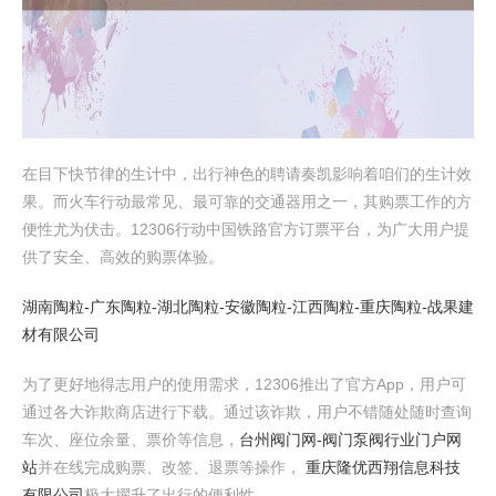
在目下快节律的生计中，出行神色的聘请奏凯影响着咱们的生计效
果。而火车行动最常见、最可靠的交通器用之一，其购票工作的方
便性尤为伏击。12306行动中国铁路官方订票平台，为广大用户提
供了安全、高效的购票体验。
湖南陶粒-广东陶粒-湖北陶粒-安徽陶粒-江西陶粒-重庆陶粒-战果建
材有限公司
为了更好地得志用户的使用需求，12306推出了官方App，用户可
通过各大诈欺商店进行下载。通过该诈欺，用户不错随处随时查询
车次、座位余量、票价等信息，
台州阀门网-阀门泵阀行业门户网
站
并在线完成购票、改签、退票等操作，
重庆隆优西翔信息科技
有限公司
极大擢升了出行的便利性。